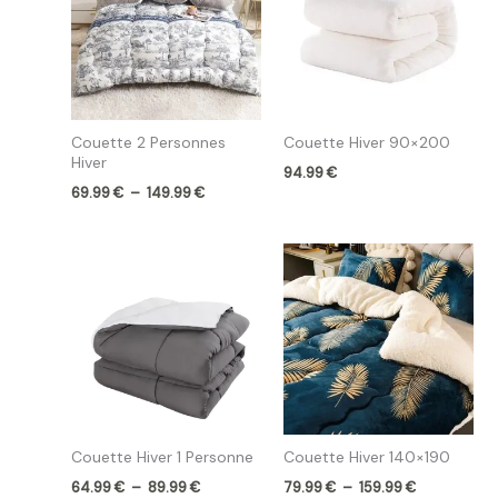
à
149.99 €
Couette 2 Personnes
Couette Hiver 90×200
Hiver
94.99
€
69.99
€
–
149.99
€
Plage
Plage
de
de
prix :
prix :
64.99 €
79.99 €
à
à
89.99 €
159.99 €
Couette Hiver 1 Personne
Couette Hiver 140×190
64.99
€
–
89.99
€
79.99
€
–
159.99
€