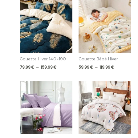
Plage
Plage
de
de
prix :
prix :
79.99 €
59.99 €
à
à
159.99 €
119.99 €
Couette Hiver 140×190
Couette Bébé Hiver
79.99
€
–
159.99
€
59.99
€
–
119.99
€
Plage
de
prix :
84.99 €
à
189.99 €