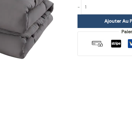
-
Ajouter Au P
Paie