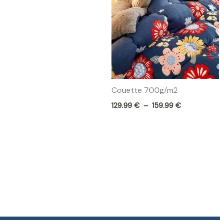
129.99 €
à
159.99 €
Couette 700g/m2
129.99
€
–
159.99
€