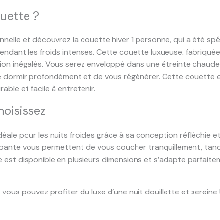
uette ?
nnelle et découvrez la couette hiver 1 personne, qui a été s
pendant les froids intenses. Cette couette luxueuse, fabriqué
lation inégalés. Vous serez enveloppé dans une étreinte chaud
de dormir profondément et de vous régénérer. Cette couette e
rable et facile à entretenir.
hoisissez
déale pour les nuits froides grâce à sa conception réfléchie e
pante vous permettent de vous coucher tranquillement, tandi
lle est disponible en plusieurs dimensions et s’adapte parfaite
vous pouvez profiter du luxe d’une nuit douillette et sereine 