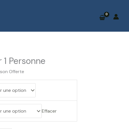
64.99 €
à
89.99 €
9 €
 €
r 1 Personne
ison Offerte
Effacer