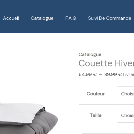
quantité
Plage
de
de
Accueil
Catalogue
F.A.Q
Suivi De Commande
Couette
prix :
Hiver
64.9
1
à
Personne
89.99
Catalogue
Couette Hive
64.99
€
–
89.99
€
Livra
Couleur
Taille