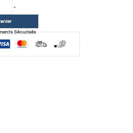
+
anier
ments Sécurisés