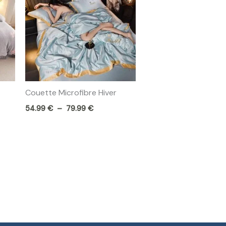
54.99 €
à
79.99 €
Couette Microfibre Hiver
54.99
€
–
79.99
€